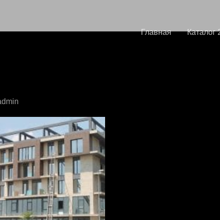
Главная
Каталог 
а -Раггио 20к80
admin