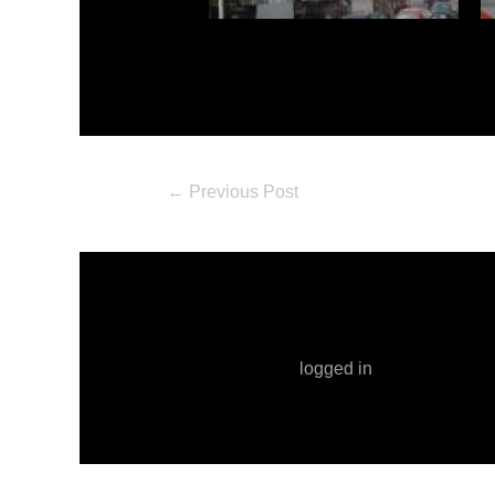
←
Previous Post
Leave a Comment
You must be
logged in
to post a comm