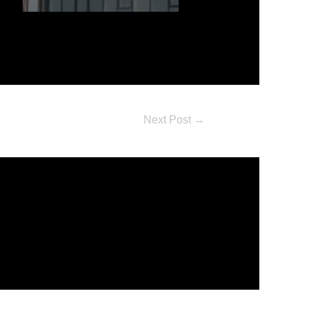
Next Post
→